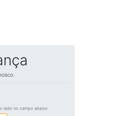
ança
nosco.
ao lado no campo abaixo