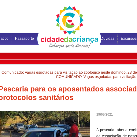
ático
Passaporte
Dúvidas
Excursõe
«
Comunicado: Vagas esgotadas para visitação ao zoológico neste domingo, 23 d
COMUNICADO: Vagas esgotadas para visitação a
Pescaria para os aposentados associa
protocolos sanitários
19/05/2021
A pescaria, aberta ex
da Associação de pesca