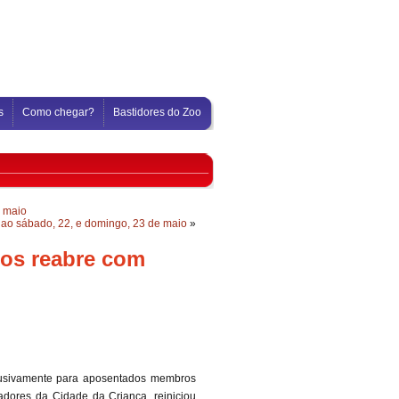
s
Como chegar?
Bastidores do Zoo
e maio
o sábado, 22, e domingo, 23 de maio
»
dos reabre com
clusivamente para aposentados membros
dores da Cidade da Criança, reiniciou