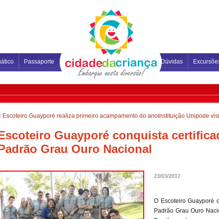
ático
Passaporte
Dúvidas
Excursõe
«
Escoteiro Guayporé realiza primeiro acampamento do ano
Instituição Unipode vi
Escoteiro Guayporé conquista certific
Padrão Grau Ouro Nacional
23/03/2017
O Escoteiro Guayporé c
Padrão Grau Ouro Nacio