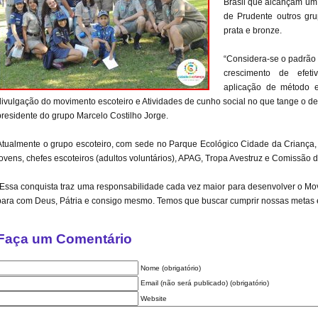
Brasil que alcançam um
de Prudente outros gru
prata e bronze.
“Considera-se o padrão 
crescimento de efeti
aplicação de método e
divulgação do movimento escoteiro e Atividades de cunho social no que tange o 
presidente do grupo Marcelo Costilho Jorge.
Atualmente o grupo escoteiro, com sede no Parque Ecológico Cidade da Criança, 
jovens, chefes escoteiros (adultos voluntários), APAG, Tropa Avestruz e Comissão 
“Essa conquista traz uma responsabilidade cada vez maior para desenvolver o Mo
para com Deus, Pátria e consigo mesmo. Temos que buscar cumprir nossas metas e
Faça um Comentário
Nome (obrigatório)
Email (não será publicado) (obrigatório)
Website