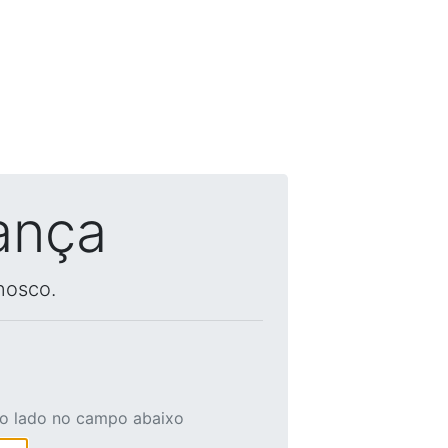
ança
nosco.
ao lado no campo abaixo