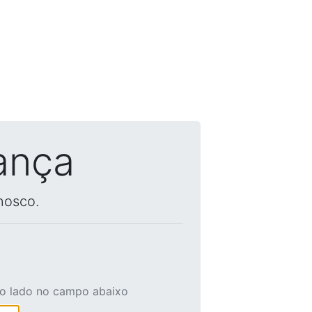
ança
nosco.
ao lado no campo abaixo