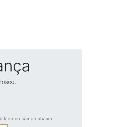
ança
nosco.
ao lado no campo abaixo